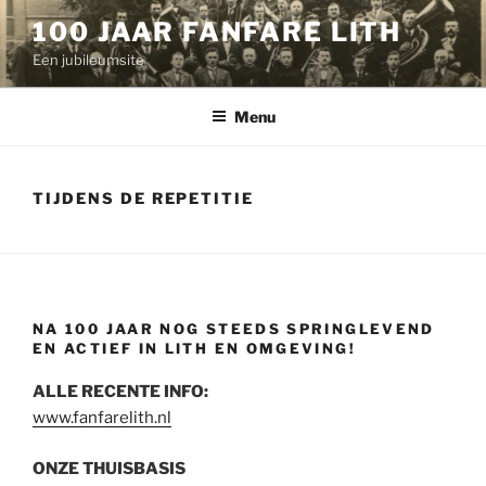
Ga
100 JAAR FANFARE LITH
naar
Een jubileumsite
de
inhoud
Menu
TIJDENS DE REPETITIE
NA 100 JAAR NOG STEEDS SPRINGLEVEND
EN ACTIEF IN LITH EN OMGEVING!
ALLE RECENTE INFO:
www.fanfarelith.nl
ONZE THUISBASIS