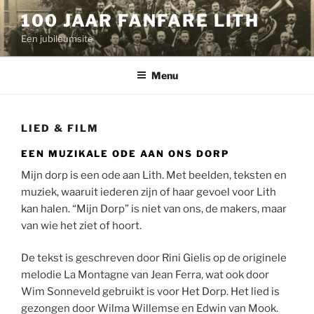
Ga
100 JAAR FANFARE LITH
naar
Een jubileumsite
de
inhoud
Menu
LIED & FILM
EEN MUZIKALE ODE AAN ONS DORP
Mijn dorp is een ode aan Lith. Met beelden, teksten en
muziek, waaruit iederen zijn of haar gevoel voor Lith
kan halen. “Mijn Dorp” is niet van ons, de makers, maar
van wie het ziet of hoort.
De tekst is geschreven door Rini Gielis op de originele
melodie La Montagne van Jean Ferra, wat ook door
Wim Sonneveld gebruikt is voor Het Dorp. Het lied is
gezongen door Wilma Willemse en Edwin van Mook.